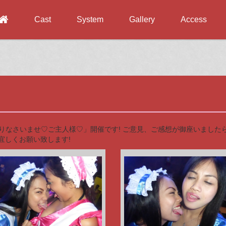
Cast
System
Gallery
Access
!「お帰りなさいませ♡ご主人様♡」開催です! ご意見、ご感想が御座いま
宜しくお願い致します!